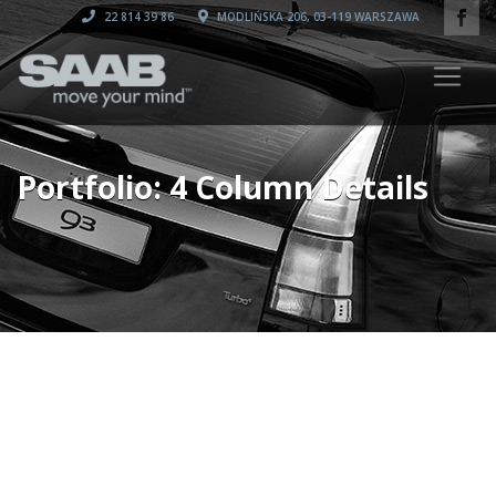
22 814 39 86
MODLIŃSKA 206, 03-119 WARSZAWA
Portfolio: 4 Column Details