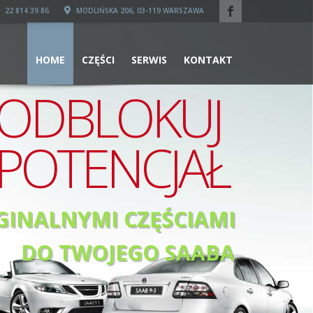
22 814 39 86
MODLIŃSKA 206, 03-119 WARSZAWA
HOME
CZĘŚCI
SERWIS
KONTAKT
ODBLOKUJ
POTENCJAŁ
GINALNYMI CZĘŚCIAMI
DO TWOJEGO SAABA