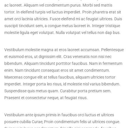
ac laoreet. Aliquam vel condimentum purus. Morbi sed mattis
tortor. In eleifend turpis vel luctus imperdiet. Proin pharetra erat sit
amet orci lacinia ultricies. Fusce eleifend mi ac feugiat ultrices. Duis
suscipit tincidunt sem, a congue metus laoreet in. Integer tristique
molestie ligula eget volutpat. Nulla volutpat vel tellus non dap bus.
Vestibulum molestie magna at eros laoreet accumsan. Pellentesque
et euismod eros, ut dignissim elit. Cras venenatis non nisi nec
bibendum. Aliquam tincidunt porttitor faucibus. Nam in fermentum
enim. Nam tincidunt consequat eros sit amet condimentum.
Maecenas congue elit at tellus faucibus, aliquam ultricies tortor
imperdiet. Integer porta leo risus, id molestie nisl varius bibendum.
Suspendisse quis metus quam. Curabitur porta pretium sem.
Praesent et consectetur neque, at feugiat risus.
Vestibulum ante ipsum primis in faucibus orci luctus et ultrices
posuere cubilia Curae; Proin condimentum felis ut ultrices congue.