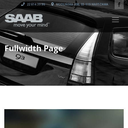
22 814 39 86
MODLIŃSKA 206, 03-119 WARSZAWA
Fullwidth Page